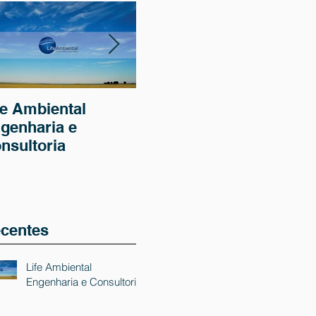
fe Ambiental
Uso de drone na
Iní
genharia e
aquisição de
do 
nsultoria
imagens para
tra
estudos ambientais
efl
Fri
centes
Life Ambiental
Engenharia e Consultoria