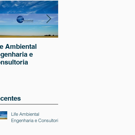
fe Ambiental
Uso de drone na
Iní
genharia e
aquisição de
do 
nsultoria
imagens para
tra
estudos ambientais
efl
Fri
centes
Life Ambiental
Engenharia e Consultoria