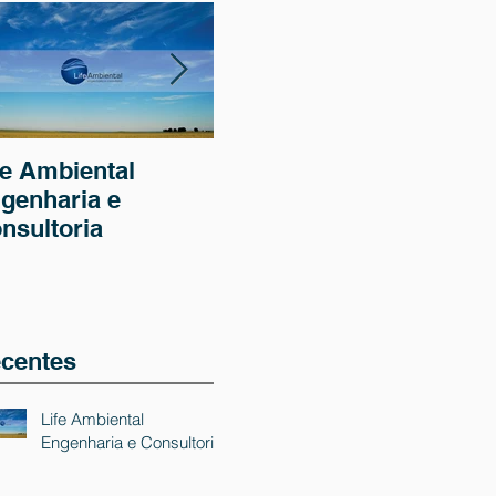
fe Ambiental
Uso de drone na
Iní
genharia e
aquisição de
do 
nsultoria
imagens para
tra
estudos ambientais
efl
Fri
centes
Life Ambiental
Engenharia e Consultoria